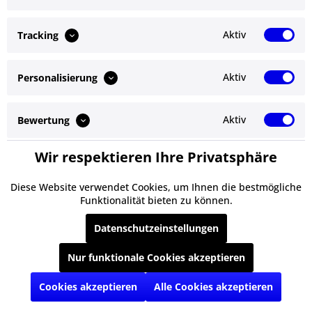
Anmelden
Aktiv
Tracking
Aktiv
Personalisierung
Service Hotline
Shop Service
Aktiv
Bewertung
Informationen
Wir respektieren Ihre Privatsphäre
Aktiv
Service
Newsletter
Diese Website verwendet Cookies, um Ihnen die bestmögliche
Funktionalität bieten zu können.
* Alle Preise inkl. gesetzl. Mehrwertsteuer zzgl.
Versandkosten
und ggf.
Datenschutzeinstellungen
Nachnahmegebühren, wenn nicht anders beschrieben
Nur funktionale Cookies akzeptieren
§ Impressum
Cookie-Einstellungen
Kontakt
Versand und Zahlungsbedingungen
§ Datenschutz
§ AGB
Cookies akzeptieren
Alle Cookies akzeptieren
Realisiert mit Shopware