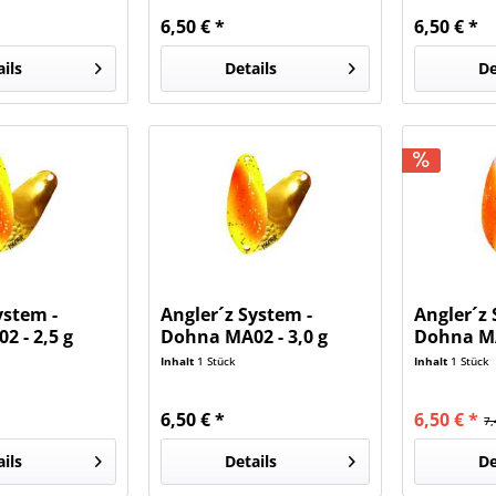
6,50 € *
6,50 € *
ails
Details
De
ystem -
Angler´z System -
Angler´z 
 - 2,5 g
Dohna MA02 - 3,0 g
Dohna MA
Limited
Limited
Inhalt
1 Stück
Inhalt
1 Stück
6,50 € *
6,50 € *
7,
ails
Details
De