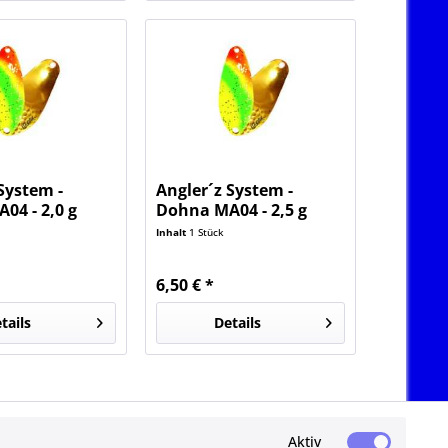
System -
Angler´z System -
04 - 2,0 g
Dohna MA04 - 2,5 g
Limited
Inhalt
1 Stück
6,50 € *
tails
Details
Aktiv