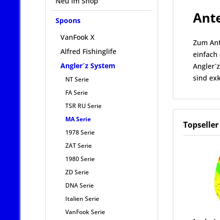
Neu im Shop
Ant
Spoons
VanFook X
Zum Ant
Alfred Fishinglife
einfach 
Angler´z System
Angler´
sind exk
NT Serie
FA Serie
TSR RU Serie
MA Serie
Topseller
1978 Serie
ZAT Serie
1980 Serie
ZD Serie
DNA Serie
Italien Serie
VanFook Serie