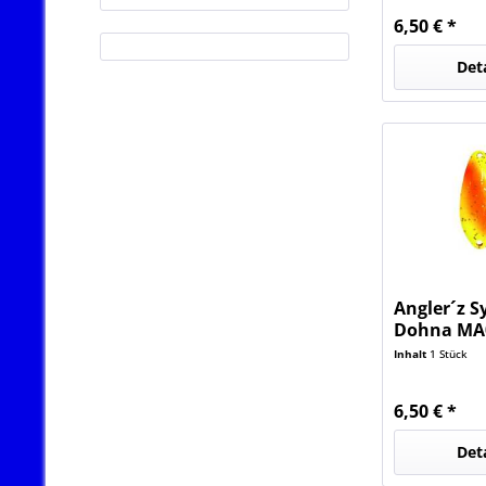
6,50 € *
Det
Angler´z S
Dohna MA02
Limited
Inhalt
1 Stück
6,50 € *
Det