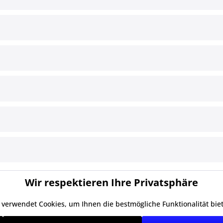
ce
Informationen
§ Impressum
Cookie-Einstellungen
Versand und Zahlungsbedingun
§ Widerrufsbelehrung
§ Datenschutz
§ AGB
Wir respektieren Ihre Privatsphäre
 verwendet Cookies, um Ihnen die bestmögliche Funktionalität bie
zl. Mehrwertsteuer zzgl.
Versandkosten
und ggf. Nachnahmegebühren, wenn ni