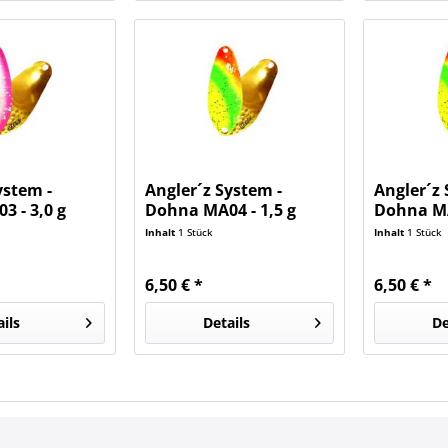
ystem -
Angler´z System -
Angler´z 
 - 3,0 g
Dohna MA04 - 1,5 g
Dohna MA
Limited
Limited
Inhalt
1 Stück
Inhalt
1 Stück
6,50 € *
6,50 € *
ails
Details
De