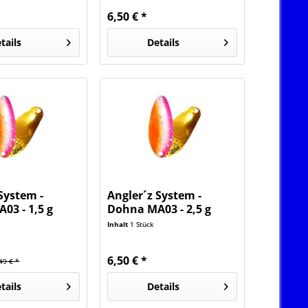
6,50 € *
tails
Details
System -
Angler´z System -
03 - 1,5 g
Dohna MA03 - 2,5 g
Limited
Inhalt
1 Stück
6,50 € *
49 € *
tails
Details