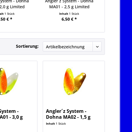
System - Dohna
Angler´z System - Dohna
Angler´z S
2,0 g Limited
MA01 - 2,5 g Limited
MA01 - 3,
alt
1 Stück
Inhalt
1 Stück
Inha
,50 € *
6,50 € *
6,
Sortierung:
System -
Angler´z System -
01 - 3,0 g
Dohna MA02 - 1,5 g
Limited
Inhalt
1 Stück