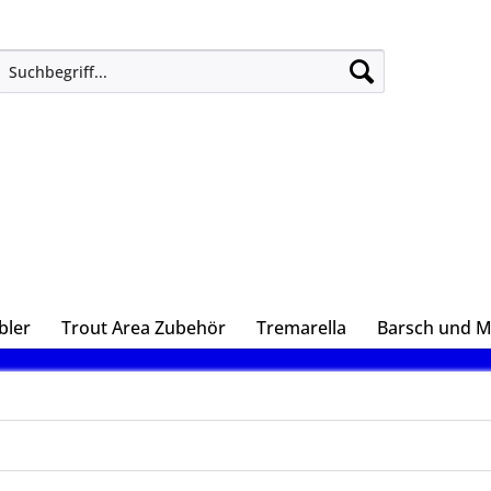
bler
Trout Area Zubehör
Tremarella
Barsch und 