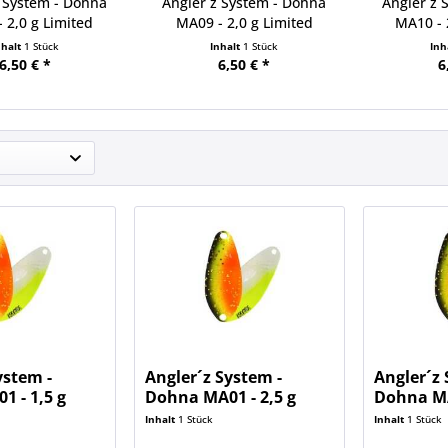
 System - Dohna
Angler´z System - Dohna
Angler´z 
 2,0 g Limited
MA09 - 2,0 g Limited
MA10 - 
nhalt
1 Stück
Inhalt
1 Stück
Inh
6,50 € *
6,50 € *
6
ystem -
Angler´z System -
Angler´z 
 - 1,5 g
Dohna MA01 - 2,5 g
Dohna MA
Limited
Limited
Inhalt
1 Stück
Inhalt
1 Stück