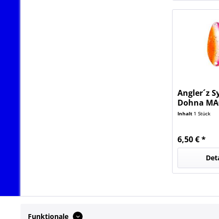
Angler´z S
Dohna MA03
Limited
Inhalt
1 Stück
6,50 € *
Det
Funktionale