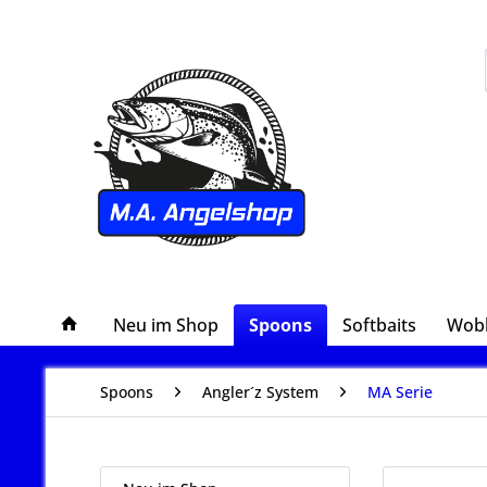
Neu im Shop
Spoons
Softbaits
Wob
Spoons
Angler´z System
MA Serie