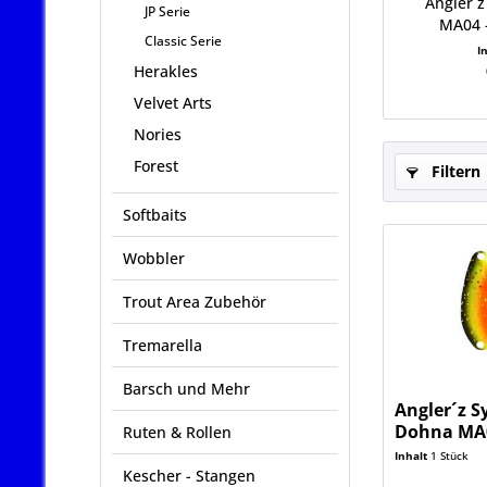
Angler´z
JP Serie
MA04 -
Classic Serie
I
Herakles
Velvet Arts
Nories
Forest
Filtern
Softbaits
Wobbler
Trout Area Zubehör
Tremarella
Barsch und Mehr
Angler´z S
Dohna MA01
Ruten & Rollen
Limited
Inhalt
1 Stück
Kescher - Stangen