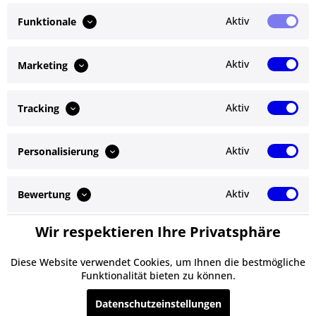
BSW1-6102SUL-HS /
Aktiv
Funktionale
2,08m...
Inhalt
1 Stück
299,00 € *
Aktiv
Marketing
Details
Aktiv
Tracking
Aktiv
Personalisierung
Service Hotline
Shop Service
Aktiv
Bewertung
Informationen
Wir respektieren Ihre Privatsphäre
Aktiv
Service
Newsletter
Diese Website verwendet Cookies, um Ihnen die bestmögliche
Funktionalität bieten zu können.
* Alle Preise inkl. gesetzl. Mehrwertsteuer zzgl.
Versandkosten
und ggf.
Datenschutzeinstellungen
Nachnahmegebühren, wenn nicht anders beschrieben