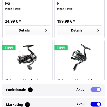
FG
F
Inhalt
1 Stück
Inhalt
1 Stück
24,99 € *
199,99 € *
Details
Details
TIPP!
TIPP!
Shimano Vanford
Shimano Vanquish
C2000S
1000 SSSPG
Aktiv
Funktionale
Inhalt
1 Stück
Inhalt
1 Stück
199,99 € *
439,99 € *
Aktiv
Marketing