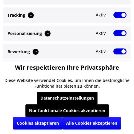
Details
Details
Aktiv
Tracking
Aktiv
Personalisierung
Service Hotline
Shop Service
Aktiv
Bewertung
Informationen
Wir respektieren Ihre Privatsphäre
Aktiv
Service
Newsletter
Diese Website verwendet Cookies, um Ihnen die bestmögliche
Funktionalität bieten zu können.
* Alle Preise inkl. gesetzl. Mehrwertsteuer zzgl.
Versandkosten
und ggf.
Datenschutzeinstellungen
Nachnahmegebühren, wenn nicht anders beschrieben
Nur funktionale Cookies akzeptieren
§ Impressum
Cookie-Einstellungen
Kontakt
Versand und Zahlungsbedingungen
§ Datenschutz
§ AGB
Cookies akzeptieren
Alle Cookies akzeptieren
Realisiert mit Shopware