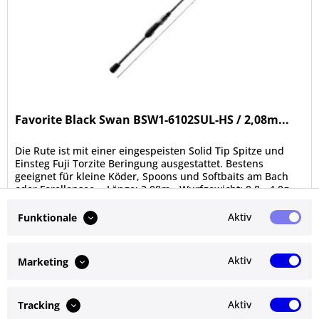
Favorite Black Swan BSW1-6102SUL-HS / 2,08m...
Die Rute ist mit einer eingespeisten Solid Tip Spitze und
Einsteg Fuji Torzite Beringung ausgestattet. Bestens
geeignet für kleine Köder, Spoons und Softbaits am Bach
oder Forellensee. - Länge: 2,08m - Wurfgewicht: 0,8 - 4,0g -
Aktion:...
Inhalt
1 Stück
Aktiv
Funktionale
299,00 € *
Details
Aktiv
Marketing
Merken
Aktiv
Tracking