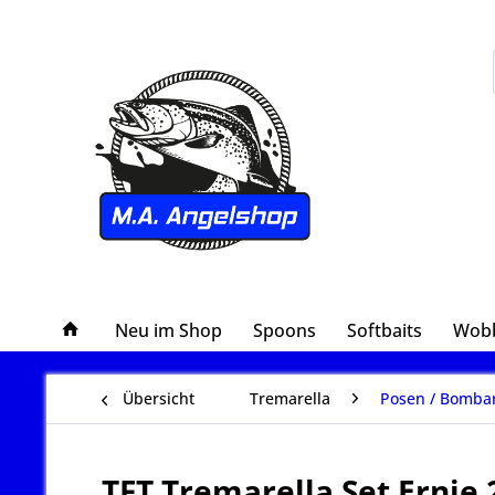
Neu im Shop
Spoons
Softbaits
Wobb
Übersicht
Tremarella
Posen / Bomba
TFT Tremarella Set Ernie 