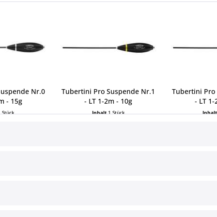
Suspende Nr.0
Tubertini Pro Suspende Nr.1
Tubertini Pr
m - 15g
- LT 1-2m - 10g
- LT 1
1 Stück
Inhalt
1 Stück
Inhal
 € *
4,49 € *
4,4
ce
Informationen