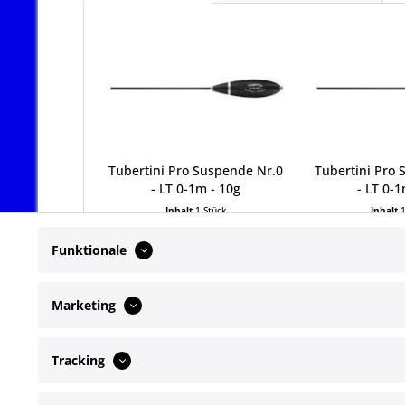
Tubertini Pro Suspende Nr.0
Tubertini Pro 
- LT 0-1m - 10g
- LT 0-1
Inhalt
1 Stück
Inhalt
4,49 € *
4,49
Funktionale
Marketing
Tracking
Service Hotline
Shop Servi