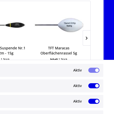
o Suspende Nr.1
TFT Maracas
TFT Tremare
-2m - 15g
Oberflächenrassel 5g
t
1 Stück
Inhalt
1 Stück
Inha
9 € *
5,95 € *
5,
Aktiv
Aktiv
Aktiv
Newsletter