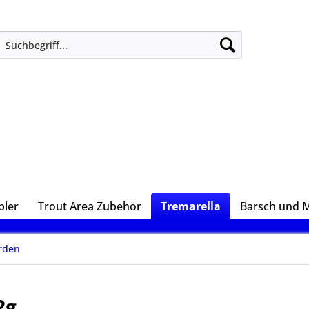
ler
Trout Area Zubehör
Tremarella
Barsch und 
rden
2g