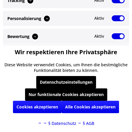
Aktiv
Tracking
Shop Service
Aktiv
Personalisierung
Informationen
Newsletter
Aktiv
Bewertung
Wir respektieren Ihre Privatsphäre
* Alle Preise inkl. gesetzl. Mehrwertsteuer zzgl.
Versandkosten
und ggf.
Aktiv
Service
Nachnahmegebühren, wenn nicht anders beschrieben
Diese Website verwendet Cookies, um Ihnen die bestmögliche
Funktionalität bieten zu können.
§ Impressum
Cookie-Einstellungen
Kontakt
Versand und Zahlungsbedingungen
§ Datenschutz
§ AGB
Datenschutzeinstellungen
Realisiert mit Shopware
Nur funktionale Cookies akzeptieren
Cookies akzeptieren
Alle Cookies akzeptieren
§ Datenschutz
§ AGB