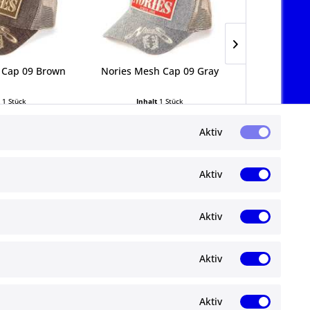
 Cap 09 Brown
Nories Mesh Cap 09 Gray
Nories Mes
t
1 Stück
Inhalt
1 Stück
Inha
99 € *
39,99 € *
39
Aktiv
Aktiv
Aktiv
Newsletter
Aktiv
Abonnieren Sie den kostenlosen ma-
angelshop.de Newsletter und verpassen Sie
gen
keine Neuigkeit oder Aktion mehr.
Aktiv