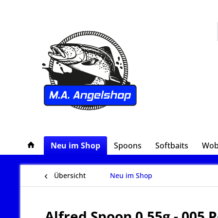
Neu im Shop
Spoons
Softbaits
Wob
Übersicht
Neu im Shop
Alfred Spoon 0,55g - 005 P