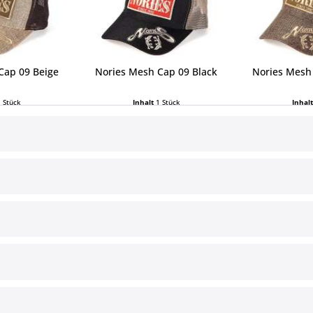
Cap 09 Beige
Nories Mesh Cap 09 Black
Nories Mesh
1 Stück
Inhalt
1 Stück
Inhal
 € *
39,99 € *
39,
ce
Informationen
§ Impressum
Cookie-Einstellungen
Versand und Zahlungsbedingun