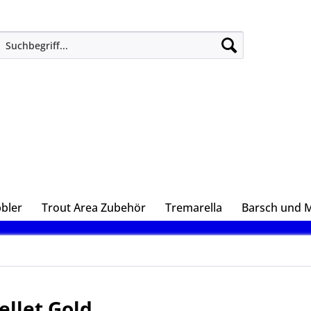
bler
Trout Area Zubehör
Tremarella
Barsch und 
ellet Gold