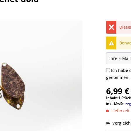
Dieser
Benach
Ich habe 
genommen.
6,99 €
Inhalt:
1 Stüc
inkl. MwSt.
zzg
Lieferzeit
Vergleic