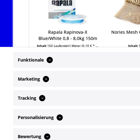
Rapala Rapinova-X
Nories Mesh 
Blue/White 0,8 - 8,0kg 150m
Inhalt
150 Laufende(r) Meter
(0,10 € * / 1 Laufende(r) Meter)
Inhalt
14,99 € *
39,99
Funktionale
Marketing
Tracking
Service Hotline
Shop Servi
Personalisierung
Telefonische Unterstützung und Beratung
Newsletter
Kontakt
unter:
Bewertung