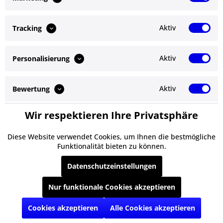
Bewertungen lesen, schreiben und diskutieren...
mehr
Aktiv
Tracking
Ähnliche Artikel
Aktiv
Personalisierung
Service Hotline
Shop Service
Aktiv
Bewertung
Informationen
Wir respektieren Ihre Privatsphäre
Aktiv
Service
Newsletter
Diese Website verwendet Cookies, um Ihnen die bestmögliche
Funktionalität bieten zu können.
* Alle Preise inkl. gesetzl. Mehrwertsteuer zzgl.
Versandkosten
und ggf.
Datenschutzeinstellungen
Nachnahmegebühren, wenn nicht anders beschrieben
Nur funktionale Cookies akzeptieren
§ Impressum
Cookie-Einstellungen
Kontakt
Versand und Zahlungsbedingungen
§ Datenschutz
§ AGB
Cookies akzeptieren
Alle Cookies akzeptieren
Realisiert mit Shopware