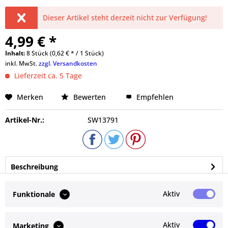
Dieser Artikel steht derzeit nicht zur Verfügung!
4,99 € *
Inhalt:
8 Stück (0,62 € * / 1 Stück)
inkl. MwSt.
zzgl. Versandkosten
Lieferzeit ca. 5 Tage
Merken
Bewerten
Empfehlen
Artikel-Nr.:
SW13791
Beschreibung
Die Spro Trout Master Fat Camola 40 sind Bienenmaden-
Imitate. Sie sind aus einem sehr dehnbaren...
mehr
Aktiv
Funktionale
Bewertungen
0
Aktiv
Marketing