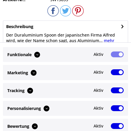
Beschreibung
Der Duraluminium Spoon der japanischen Firma Alfred
wird, wie der Name schon sagt, aus Aluminium...
mehr
Aktiv
Funktionale
Bewertungen
0
Bewertungen lesen, schreiben und diskutieren...
mehr
Aktiv
Marketing
Ähnliche Artikel
Aktiv
Tracking
Kunden haben sich ebenfalls angesehen
Aktiv
Personalisierung
Service Hotline
Shop Service
Aktiv
Bewertung