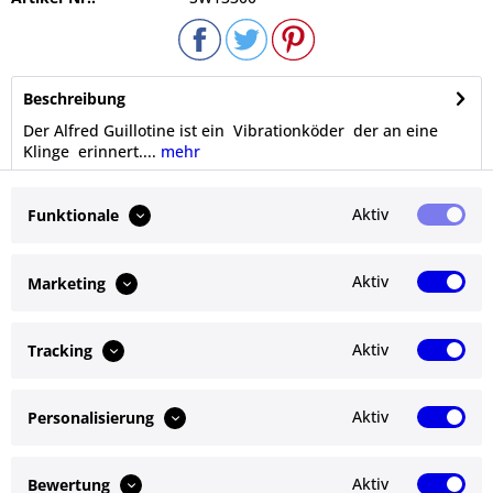
Beschreibung
Der Alfred Guillotine ist ein Vibrationköder der an eine
Klinge erinnert....
mehr
Bewertungen
0
Aktiv
Funktionale
Bewertungen lesen, schreiben und diskutieren...
mehr
Aktiv
Marketing
Ähnliche Artikel
Aktiv
Tracking
Kunden kauften auch
Aktiv
Personalisierung
Service Hotline
Shop Service
Aktiv
Bewertung