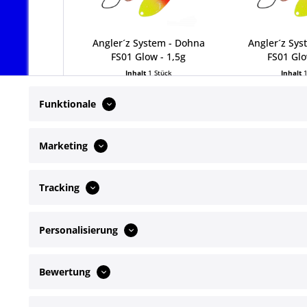
Angler´z System - Dohna
Angler´z Sys
FS01 Glow - 1,5g
FS01 Glo
Inhalt
1 Stück
Inhalt
7,49 € *
7,49
Funktionale
Marketing
Tracking
Service Hotline
Shop Servi
Personalisierung
Telefonische Unterstützung und Beratung
Newsletter
Kontakt
unter:
Bewertung
+49172 4649072
Mo-Fr, 09:00 - 17:00 Uhr