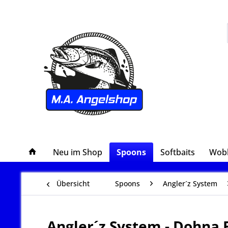
Neu im Shop
Spoons
Softbaits
Wob
Übersicht
Spoons
Angler´z System
Angler´z System - Dohna 