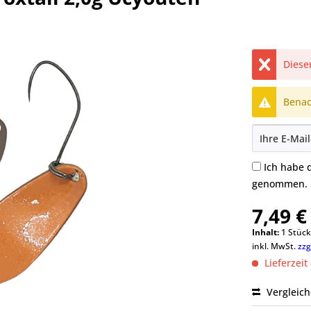
Dieser
Benach
Ich habe 
genommen.
7,49 €
Inhalt:
1 Stüc
inkl. MwSt.
zzg
Lieferzeit
Vergleic