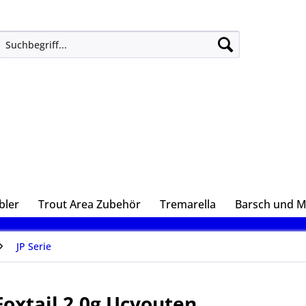
bler
Trout Area Zubehör
Tremarella
Barsch und 
JP Serie
Foxtail 2,0g Ucyouten