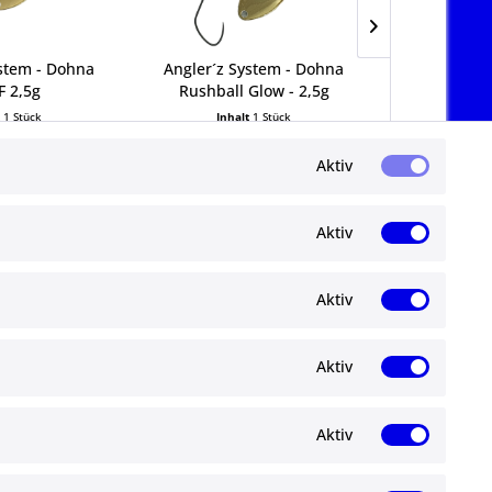
ystem - Dohna
Angler´z System - Dohna
Angler´z 
 2,5g
Rushball Glow - 2,5g
KOT
t
1 Stück
Inhalt
1 Stück
Inha
5 € *
7,95 € *
7,
Aktiv
Aktiv
Aktiv
Newsletter
Aktiv
Abonnieren Sie den kostenlosen ma-
angelshop.de Newsletter und verpassen Sie
gen
keine Neuigkeit oder Aktion mehr.
Aktiv