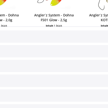
tem - Dohna
Angler´z System - Dohna
Angler´z S
w - 2,0g
FS01 Glow - 2,5g
KOTF
1 Stück
Inhalt
1 Stück
Inhal
 € *
7,49 € *
7,9
ce
Informationen
§ Impressum
Cookie-Einstellungen
Versand und Zahlungsbedingun
§ Widerrufsbelehrung
§ Datenschutz