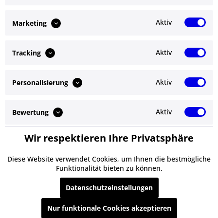
Bewertungen lesen, schreiben und diskutieren...
mehr
Aktiv
Marketing
Ähnliche Artikel
Aktiv
Tracking
Kunden kauften auch
Aktiv
Personalisierung
Service Hotline
Shop Service
Aktiv
Bewertung
Informationen
Wir respektieren Ihre Privatsphäre
Aktiv
Service
Newsletter
Diese Website verwendet Cookies, um Ihnen die bestmögliche
Funktionalität bieten zu können.
* Alle Preise inkl. gesetzl. Mehrwertsteuer zzgl.
Versandkosten
und ggf.
Datenschutzeinstellungen
Nachnahmegebühren, wenn nicht anders beschrieben
Nur funktionale Cookies akzeptieren
§ Impressum
Cookie-Einstellungen
Kontakt