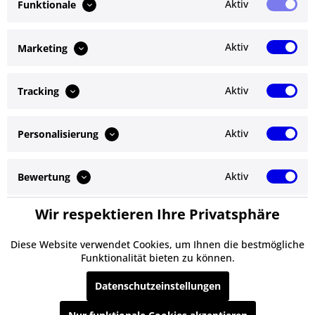
Aktiv
Funktionale
Bewertungen lesen, schreiben und diskutieren...
mehr
Aktiv
Marketing
Ähnliche Artikel
Aktiv
Tracking
Kunden kauften auch
Aktiv
Personalisierung
Service Hotline
Shop Service
Aktiv
Bewertung
Informationen
Wir respektieren Ihre Privatsphäre
Aktiv
Service
Newsletter
Diese Website verwendet Cookies, um Ihnen die bestmögliche
Funktionalität bieten zu können.
* Alle Preise inkl. gesetzl. Mehrwertsteuer zzgl.
Versandkosten
und ggf.
Datenschutzeinstellungen
Nachnahmegebühren, wenn nicht anders beschrieben