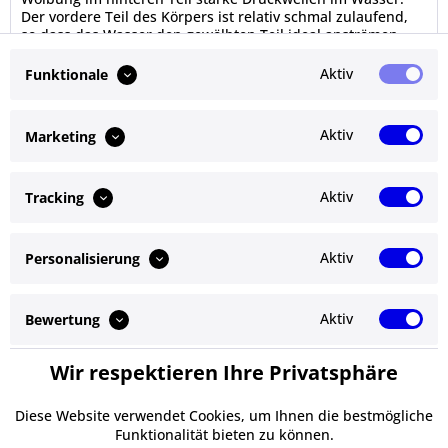
Der vordere Teil des Körpers ist relativ schmal zulaufend,
so dass das Wasser den gewölbten Teil ideal anströmen
kann....
Inhalt
1 Stück
Aktiv
Funktionale
7,95 € *
In den
Warenkorb
Aktiv
Marketing
Merken
Aktiv
Tracking
Aktiv
Personalisierung
Service Hotline
Shop Service
Aktiv
Bewertung
Informationen
Wir respektieren Ihre Privatsphäre
Aktiv
Service
Newsletter
Diese Website verwendet Cookies, um Ihnen die bestmögliche
Funktionalität bieten zu können.