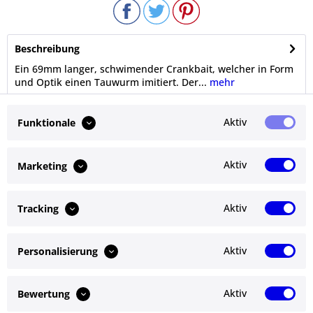
Beschreibung
Ein 69mm langer, schwimender Crankbait, welcher in Form
und Optik einen Tauwurm imitiert. Der...
mehr
Bewertungen
0
Aktiv
Funktionale
Bewertungen lesen, schreiben und diskutieren...
mehr
Aktiv
Marketing
Ähnliche Artikel
Aktiv
Tracking
Kunden kauften auch
Aktiv
Personalisierung
Service Hotline
Shop Service
Aktiv
Bewertung