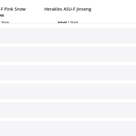
-F Pink Snow
Herakles ASU-F Jinseng
ow
1 Stück
Inhalt
1 Stück
 € *
10,00 € *
ce
Informationen
§ Impressum
Cookie-Einstellungen
Versand und Zahlungsbedingun
§ Widerrufsbelehrung
§ Datenschutz
§ AGB