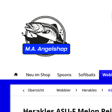
Neu im Shop
Spoons
Softbaits
Wobb
Übersicht
Wobbler
Herakles
AS
Herakles ASU-F Melon Pel