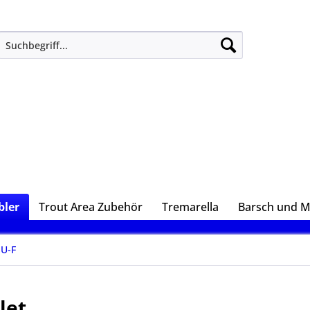
ler
Trout Area Zubehör
Tremarella
Barsch und 
U-F
let