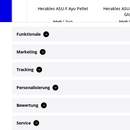
Herakles ASU-F Ayu Pellet
Herakles ASU
Gl
Inhalt
1 Stück
Inhalt
10,00 € *
10,00
Funktionale
Marketing
Tracking
Service Hotline
Shop Servi
Personalisierung
Telefonische Unterstützung und Beratung
Newsletter
Kontakt
unter:
Bewertung
+49172 4649072
Mo-Fr, 09:00 - 17:00 Uhr
Service