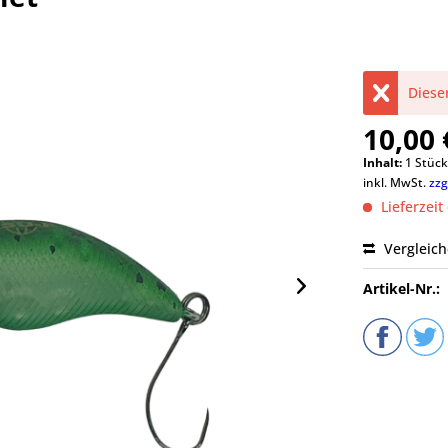
Dieser
10,00 
Inhalt:
1 Stüc
inkl. MwSt.
zzg
Lieferzeit
Vergleic
Artikel-Nr.: