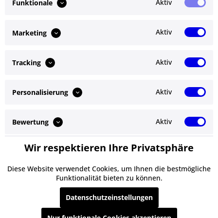
Aktiv
Funktionale
Bewertungen lesen, schreiben und diskutieren...
mehr
Aktiv
Marketing
Ähnliche Artikel
Aktiv
Tracking
Kunden kauften auch
Aktiv
Personalisierung
Service Hotline
Shop Service
Aktiv
Bewertung
Informationen
Wir respektieren Ihre Privatsphäre
Aktiv
Service
Newsletter
Diese Website verwendet Cookies, um Ihnen die bestmögliche
Funktionalität bieten zu können.
* Alle Preise inkl. gesetzl. Mehrwertsteuer zzgl.
Versandkosten
und ggf.
Datenschutzeinstellungen
Nachnahmegebühren, wenn nicht anders beschrieben
Nur funktionale Cookies akzeptieren
§ Impressum
Cookie-Einstellungen
Kontakt