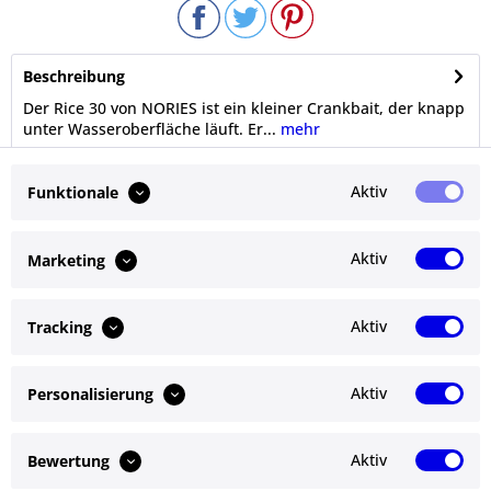
Beschreibung
Der Rice 30 von NORIES ist ein kleiner Crankbait, der knapp
unter Wasseroberfläche läuft. Er...
mehr
Bewertungen
0
Aktiv
Funktionale
Bewertungen lesen, schreiben und diskutieren...
mehr
Aktiv
Marketing
Ähnliche Artikel
Aktiv
Tracking
Kunden kauften auch
Aktiv
Personalisierung
Service Hotline
Shop Service
Aktiv
Bewertung