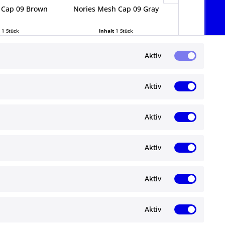
 Cap 09 Brown
Nories Mesh Cap 09 Gray
Nories Mes
t
1 Stück
Inhalt
1 Stück
Inha
99 € *
39,99 € *
39
Aktiv
Aktiv
Aktiv
Newsletter
Aktiv
Abonnieren Sie den kostenlosen ma-
angelshop.de Newsletter und verpassen Sie
gen
keine Neuigkeit oder Aktion mehr.
Aktiv
Aktiv
Ich habe die
Datenschutzbestimmungen