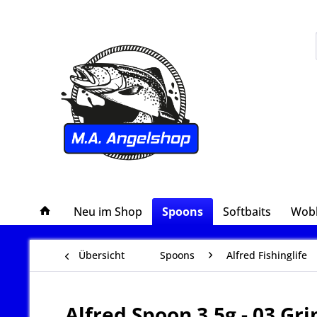
Neu im Shop
Spoons
Softbaits
Wob
Übersicht
Spoons
Alfred Fishinglife
Alfred Spoon 3,5g - 03 Gr