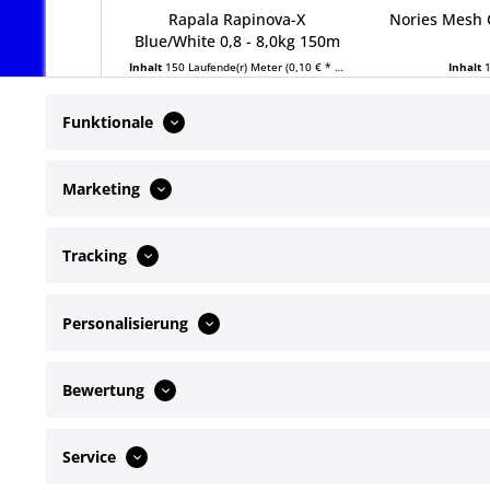
Rapala Rapinova-X
Nories Mesh 
Blue/White 0,8 - 8,0kg 150m
Inhalt
150 Laufende(r) Meter
(0,10 € * / 1 Laufende(r) Meter)
Inhalt
14,99 € *
39,99
Funktionale
Marketing
Tracking
Service Hotline
Shop Servi
Telefonische Unterstützung und Beratung
Newsletter
Personalisierung
Kontakt
unter:
Bewertung
+49172 4649072
Mo-Fr, 09:00 - 17:00 Uhr
Service