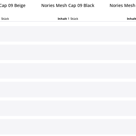
Cap 09 Beige
Nories Mesh Cap 09 Black
Nories Mesh
1 Stück
Inhalt
1 Stück
Inhal
 € *
39,99 € *
39,
ce
Informationen
§ Impressum
Cookie-Einstellungen
Versand und Zahlungsbedingun
§ Widerrufsbelehrung
§ Datenschutz
§ AGB