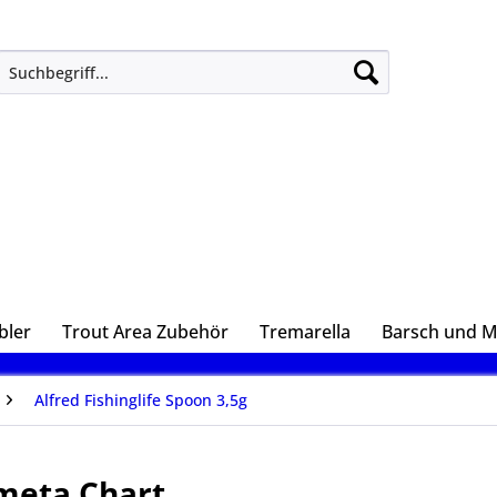
bler
Trout Area Zubehör
Tremarella
Barsch und 
Alfred Fishinglife Spoon 3,5g
imeta Chart