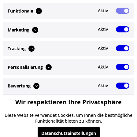
Bewertungen lesen, schreiben und diskutieren...
mehr
Aktiv
Funktionale
Ähnliche Artikel
Aktiv
Marketing
Kunden kauften auch
Aktiv
Tracking
Kunden haben sich ebenfalls angesehen
Aktiv
Personalisierung
Service Hotline
Shop Service
Aktiv
Bewertung
Informationen
Wir respektieren Ihre Privatsphäre
Aktiv
Service
Newsletter
Diese Website verwendet Cookies, um Ihnen die bestmögliche
Funktionalität bieten zu können.
* Alle Preise inkl. gesetzl. Mehrwertsteuer zzgl.
Versandkosten
und ggf.
Datenschutzeinstellungen
Nachnahmegebühren, wenn nicht anders beschrieben