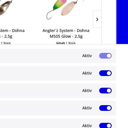
ystem - Dohna
Angler´z System - Dohna
Angler´z 
 - 2,5g
MS05 Glow - 2,5g
RH0
t
1 Stück
Inhalt
1 Stück
Inha
9 € *
6,99 € *
6,
Aktiv
Aktiv
Aktiv
Newsletter
Aktiv
Abonnieren Sie den kostenlosen ma-
angelshop.de Newsletter und verpassen Sie
gen
keine Neuigkeit oder Aktion mehr.
Aktiv