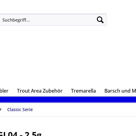
bler
Trout Area Zubehör
Tremarella
Barsch und 
Classic Serie
L04 - 2,5g