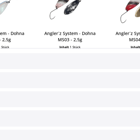
tem - Dohna
Angler´z System - Dohna
Angler´z S
 2,5g
MS03 - 2,5g
MS04
1 Stück
Inhalt
1 Stück
Inhal
 € *
6,99 € *
6,9
ce
Informationen
§ Impressum
Cookie-Einstellungen
Versand und Zahlungsbedingun