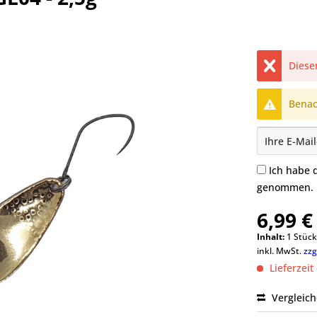
Dieser
Benach
Ich habe 
genommen.
6,99 €
Inhalt:
1 Stüc
inkl. MwSt.
zzg
Lieferzeit
Vergleic