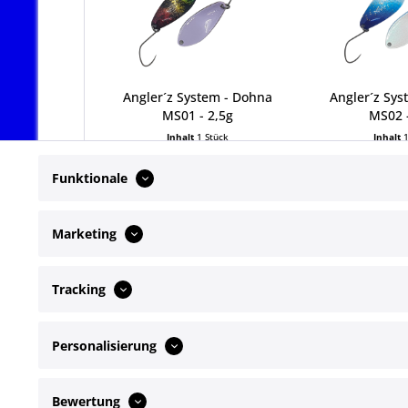
Angler´z System - Dohna
Angler´z Sys
MS01 - 2,5g
MS02 -
Inhalt
1 Stück
Inhalt
6,99 € *
6,99
Funktionale
Marketing
Tracking
Service Hotline
Shop Servi
Personalisierung
Telefonische Unterstützung und Beratung
Newsletter
Kontakt
unter:
Bewertung