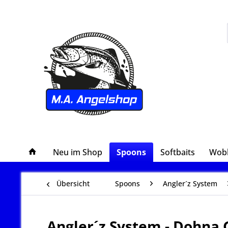
Neu im Shop
Spoons
Softbaits
Wob
Übersicht
Spoons
Angler´z System
Angler´z System - Dohna G