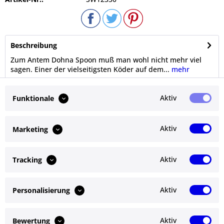
Beschreibung
Zum Antem Dohna Spoon muß man wohl nicht mehr viel
sagen. Einer der vielseitigsten Köder auf dem...
mehr
Bewertungen
0
Aktiv
Funktionale
Bewertungen lesen, schreiben und diskutieren...
mehr
Aktiv
Marketing
Ähnliche Artikel
Aktiv
Tracking
Kunden kauften auch
Aktiv
Personalisierung
Service Hotline
Shop Service
Aktiv
Bewertung