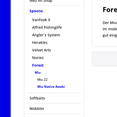
Neu im Shop
For
Spoons
VanFook X
Der Miu
Alfred Fishinglife
im mode
Angler´z System
gut eing
Herakles
Velvet Arts
Nories
Forest
Miu
Miu 22
Miu Native Awabi
Softbaits
Wobbler