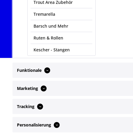
Trout Area Zubehör
Tremarella
Barsch und Mehr
Ruten & Rollen
Kescher - Stangen
Funktionale
Marketing
Tracking
Service Hotline
Shop Servi
Personalisierung
Telefonische Unterstützung und Beratung
Newsletter