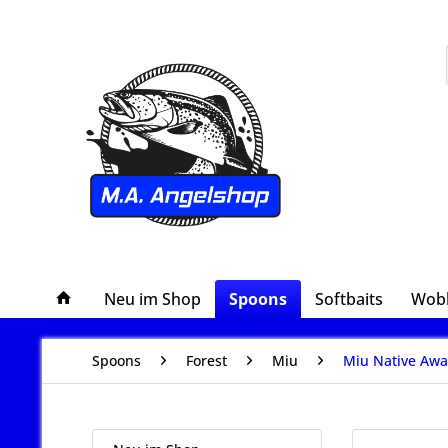
Neu im Shop
Spoons
Softbaits
Wob
Spoons
Forest
Miu
Miu Native Awa