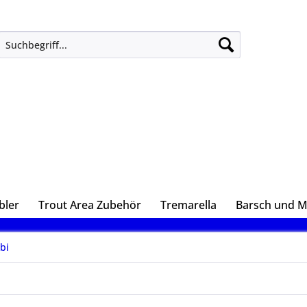
bler
Trout Area Zubehör
Tremarella
Barsch und 
bi