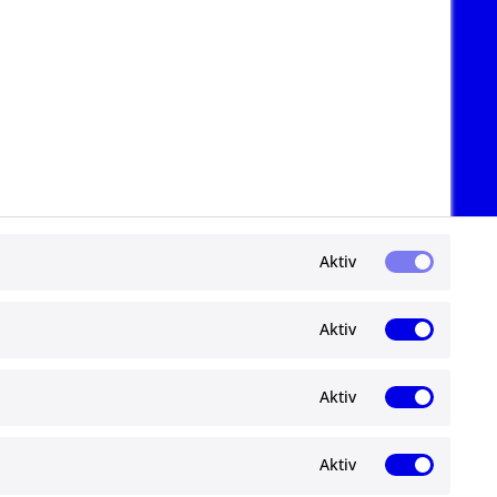
Aktiv
Aktiv
Aktiv
Newsletter
Aktiv
Abonnieren Sie den kostenlosen ma-