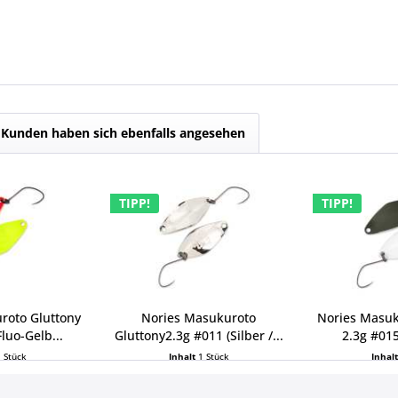
Kunden haben sich ebenfalls angesehen
TIPP!
TIPP!
roto Gluttony
Nories Masukuroto
Nories Masuk
luo-Gelb...
Gluttony2.3g #011 (Silber /...
2.3g #015
1 Stück
Inhalt
1 Stück
Inhal
 € *
6,79 € *
6,7