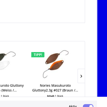
TIPP!
TIPP!
uroto Gluttony
Nories Masukuroto
Nories Masu
 (Weiss /...
Gluttony2.3g #027 (Braun /...
2.3g #054
t
1 Stück
Inhalt
1 Stück
Inha
9 € *
6,79 € *
6,
Aktiv