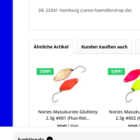
DE-22041 Hamburg (camo-haendlershop.de)
Ähnliche Artikel
Kunden kauften auch
TIPP!
TIPP!
Nories Masukuroto Gluttony
Nories Masuku
2.3g #001 (Fluo-Rot...
2.3g #002 (F
Inhalt
1 Stück
Inhalt
6,79 € *
6,79
Funktionale