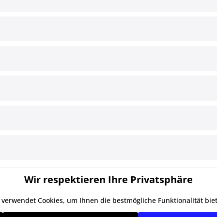
ce
Informationen
§ Impressum
Cookie-Einstellungen
Versand und Zahlungsbedingun
§ Widerrufsbelehrung
§ Datenschutz
§ AGB
Wir respektieren Ihre Privatsphäre
 verwendet Cookies, um Ihnen die bestmögliche Funktionalität bie
zl. Mehrwertsteuer zzgl.
Versandkosten
und ggf. Nachnahmegebühren, wenn ni