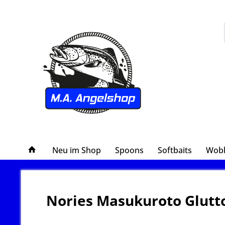
Neu im Shop
Spoons
Softbaits
Wobb
Nories Masukuroto Glutto