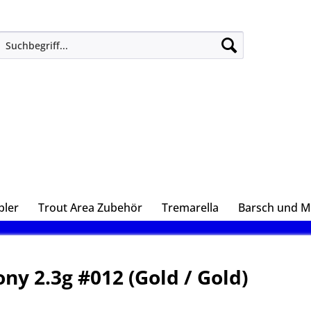
ler
Trout Area Zubehör
Tremarella
Barsch und M
ny 2.3g #012 (Gold / Gold)