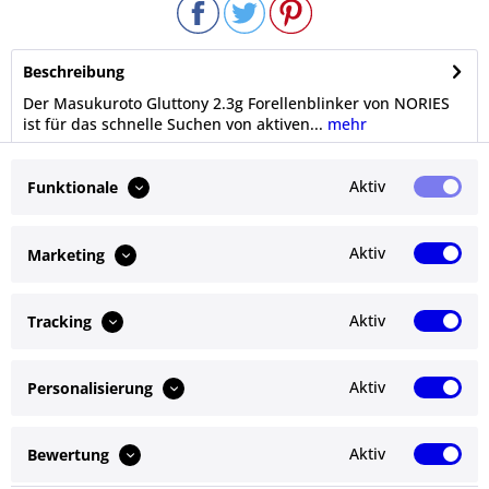
Beschreibung
Der Masukuroto Gluttony 2.3g Forellenblinker von NORIES
ist für das schnelle Suchen von aktiven...
mehr
Bewertungen
0
Aktiv
Funktionale
Bewertungen lesen, schreiben und diskutieren...
mehr
Aktiv
Marketing
Ähnliche Artikel
Aktiv
Tracking
Kunden kauften auch
Aktiv
Personalisierung
Service Hotline
Shop Service
Aktiv
Bewertung