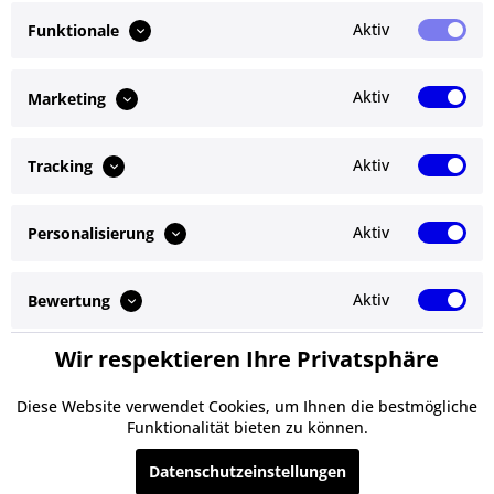
Bewertungen lesen, schreiben und diskutieren...
mehr
Aktiv
Funktionale
Ähnliche Artikel
Aktiv
Marketing
Kunden kauften auch
Aktiv
Tracking
Kunden haben sich ebenfalls angesehen
Aktiv
Personalisierung
Service Hotline
Shop Service
Aktiv
Bewertung
Informationen
Wir respektieren Ihre Privatsphäre
Aktiv
Service
Newsletter
Diese Website verwendet Cookies, um Ihnen die bestmögliche
Funktionalität bieten zu können.
* Alle Preise inkl. gesetzl. Mehrwertsteuer zzgl.
Versandkosten
und ggf.
Datenschutzeinstellungen
Nachnahmegebühren, wenn nicht anders beschrieben