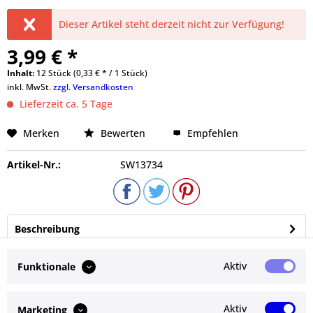
Dieser Artikel steht derzeit nicht zur Verfügung!
3,99 € *
Inhalt:
12 Stück (0,33 € * / 1 Stück)
inkl. MwSt.
zzgl. Versandkosten
Lieferzeit ca. 5 Tage
Merken
Bewerten
Empfehlen
Artikel-Nr.:
SW13734
Beschreibung
Mit seinem weiten Bogen und der deutlich nach
innen gebogenen Spitze verschafft sich der...
mehr
Aktiv
Funktionale
Bewertungen
0
Aktiv
Marketing