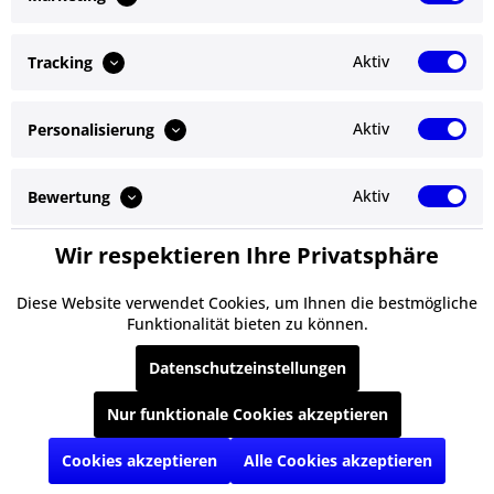
Bewertungen lesen, schreiben und diskutieren...
mehr
Aktiv
Tracking
Ähnliche Artikel
Aktiv
Personalisierung
Service Hotline
Shop Service
Aktiv
Bewertung
Informationen
Wir respektieren Ihre Privatsphäre
Aktiv
Service
Newsletter
Diese Website verwendet Cookies, um Ihnen die bestmögliche
Funktionalität bieten zu können.
* Alle Preise inkl. gesetzl. Mehrwertsteuer zzgl.
Versandkosten
und ggf.
Datenschutzeinstellungen
Nachnahmegebühren, wenn nicht anders beschrieben
Nur funktionale Cookies akzeptieren
§ Impressum
Cookie-Einstellungen
Kontakt
Versand und Zahlungsbedingungen
§ Datenschutz
§ AGB
Cookies akzeptieren
Alle Cookies akzeptieren
Realisiert mit Shopware