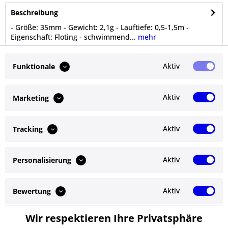
Beschreibung
- Größe: 35mm - Gewicht: 2,1g - Lauftiefe: 0,5-1,5m -
Eigenschaft: Floting - schwimmend...
mehr
Bewertungen
0
Aktiv
Funktionale
Bewertungen lesen, schreiben und diskutieren...
mehr
Aktiv
Marketing
Ähnliche Artikel
Aktiv
Tracking
Kunden kauften auch
Aktiv
Personalisierung
Service Hotline
Shop Service
Aktiv
Bewertung
Informationen
Wir respektieren Ihre Privatsphäre
Aktiv
Service