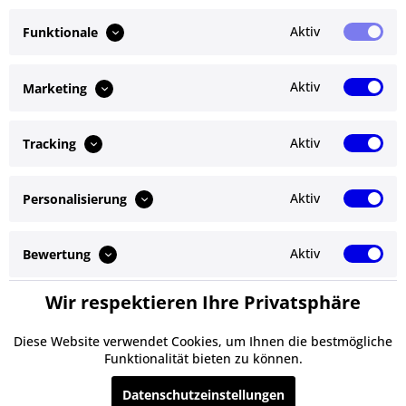
Bewertungen lesen, schreiben und diskutieren...
mehr
Aktiv
Funktionale
Ähnliche Artikel
Aktiv
Marketing
Kunden kauften auch
Aktiv
Tracking
Kunden haben sich ebenfalls angesehen
Aktiv
Personalisierung
Service Hotline
Shop Service
Aktiv
Bewertung
Informationen
Wir respektieren Ihre Privatsphäre
Aktiv
Service
Newsletter
Diese Website verwendet Cookies, um Ihnen die bestmögliche
Funktionalität bieten zu können.
* Alle Preise inkl. gesetzl. Mehrwertsteuer zzgl.
Versandkosten
und ggf.
Datenschutzeinstellungen
Nachnahmegebühren, wenn nicht anders beschrieben