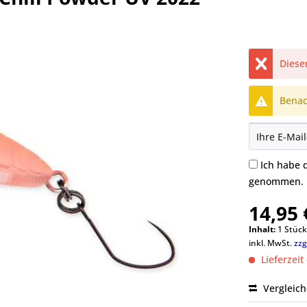
Dieser
Benach
Ich habe 
genommen.
14,95 
Inhalt:
1 Stüc
inkl. MwSt.
zzg
Lieferzeit
Vergleic