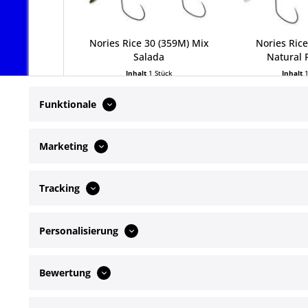
Nories Rice 30 (359M) Mix
Nories Rice
Salada
Natural 
Inhalt
1 Stück
Inhalt
14,95 € *
14,95
Funktionale
Marketing
Tracking
Service Hotline
Shop Servi
Personalisierung
Telefonische Unterstützung und Beratung
Newsletter
Kontakt
unter:
Bewertung
+49172 4649072
Mo-Fr, 09:00 - 17:00 Uhr