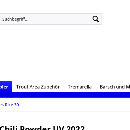
ler
Trout Area Zubehör
Tremarella
Barsch und 
es Rice 30
 Chili Powder UV 2022