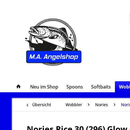
Neu im Shop
Spoons
Softbaits
Wobb
Übersicht
Wobbler
Nories
Nori
Nories Rice 30 (296) Glow