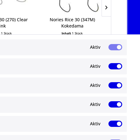
30 (270) Clear
Nories Rice 30 (347M)
Nories R
ink
Kokedama
Ya
t
1 Stück
Inhalt
1 Stück
Inha
95 € *
14,95 € *
14
Aktiv
Aktiv
Aktiv
Newsletter
Aktiv
Abonnieren Sie den kostenlosen ma-
angelshop.de Newsletter und verpassen Sie
gen
keine Neuigkeit oder Aktion mehr.
Aktiv