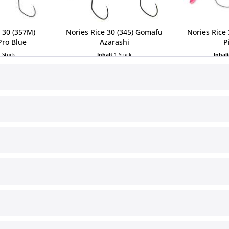
 30 (357M)
Nories Rice 30 (345) Gomafu
Nories Rice 
Pro Blue
Azarashi
P
1 Stück
Inhalt
1 Stück
Inhal
 € *
14,95 € *
14,
ce
Informationen
§ Impressum
Cookie-Einstellungen
Versand und Zahlungsbedingun
§ Widerrufsbelehrung
§ Datenschutz