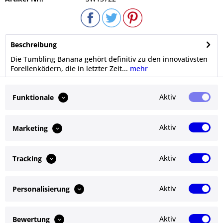
Beschreibung
Die Tumbling Banana gehört definitiv zu den innovativsten
Forellenködern, die in letzter Zeit...
mehr
Bewertungen
0
Aktiv
Funktionale
Bewertungen lesen, schreiben und diskutieren...
mehr
Aktiv
Marketing
Ähnliche Artikel
Aktiv
Tracking
Kunden kauften auch
Aktiv
Personalisierung
Service Hotline
Shop Service
Aktiv
Bewertung