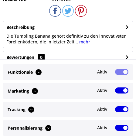
Beschreibung
Die Tumbling Banana gehört definitiv zu den innovativsten
Forellenködern, die in letzter Zeit...
mehr
Bewertungen
0
Bewertungen lesen, schreiben und diskutieren...
mehr
Aktiv
Funktionale
Ähnliche Artikel
Aktiv
Marketing
Kunden kauften auch
Aktiv
Tracking
Kunden haben sich ebenfalls angesehen
Aktiv
Personalisierung
Service Hotline