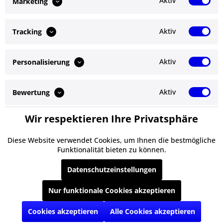
Aktiv
Marketing
Ähnliche Artikel
Aktiv
Tracking
Kunden kauften auch
Aktiv
Personalisierung
Service Hotline
Shop Service
Aktiv
Bewertung
Informationen
Wir respektieren Ihre Privatsphäre
Aktiv
Service
Newsletter
Diese Website verwendet Cookies, um Ihnen die bestmögliche
Funktionalität bieten zu können.
* Alle Preise inkl. gesetzl. Mehrwertsteuer zzgl.
Versandkosten
und ggf.
Datenschutzeinstellungen
Nachnahmegebühren, wenn nicht anders beschrieben
Nur funktionale Cookies akzeptieren
§ Impressum
Cookie-Einstellungen
Kontakt
Versand und Zahlungsbedingungen
§ Datenschutz
§ AGB
Cookies akzeptieren
Alle Cookies akzeptieren
Realisiert mit Shopware