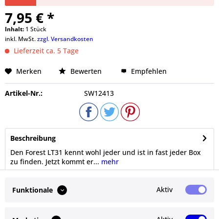
7,95 € *
Inhalt:
1 Stück
inkl. MwSt.
zzgl. Versandkosten
Lieferzeit ca. 5 Tage
Merken
Bewerten
Empfehlen
Artikel-Nr.:
SW12413
Beschreibung
Den Forest LT31 kennt wohl jeder und ist in fast jeder Box
zu finden. Jetzt kommt er...
mehr
Bewertungen
0
Aktiv
Funktionale
Bewertungen lesen, schreiben und diskutieren...
mehr