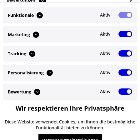
Bewertungen lesen, schreiben und diskutieren...
mehr
Aktiv
Funktionale
Ähnliche Artikel
Aktiv
Marketing
Kunden kauften auch
Aktiv
Tracking
Kunden haben sich ebenfalls angesehen
Aktiv
Personalisierung
Service Hotline
Shop Service
Aktiv
Bewertung
Informationen
Wir respektieren Ihre Privatsphäre
Aktiv
Service
Newsletter
Diese Website verwendet Cookies, um Ihnen die bestmögliche
Funktionalität bieten zu können.
* Alle Preise inkl. gesetzl. Mehrwertsteuer zzgl.
Versandkosten
und ggf.