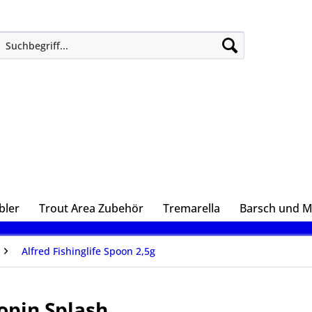
bler
Trout Area Zubehör
Tremarella
Barsch und 
Alfred Fishinglife Spoon 2,5g
lopin Splash