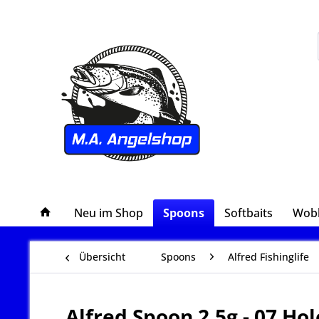
Neu im Shop
Spoons
Softbaits
Wob
Übersicht
Spoons
Alfred Fishinglife
Alfred Spoon 2,5g - 07 Ho