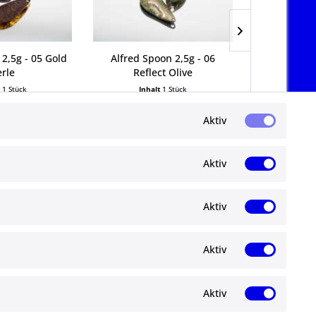
 2,5g - 05 Gold
Alfred Spoon 2,5g - 06
Alfred Sp
erle
Reflect Olive
Tita
t
1 Stück
Inhalt
1 Stück
Inha
9 € *
6,99 € *
6,
Aktiv
Aktiv
Aktiv
Newsletter
Aktiv
Abonnieren Sie den kostenlosen ma-
angelshop.de Newsletter und verpassen Sie
gen
keine Neuigkeit oder Aktion mehr.
Aktiv