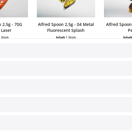
 2,5g - 70G
Alfred Spoon 2,5g - 04 Metal
Alfred Spoon
 Laser
Fluorescent Splash
P
1 Stück
Inhalt
1 Stück
Inhal
 € *
6,99 € *
6,9
ce
Informationen
§ Impressum
Cookie-Einstellungen
Versand und Zahlungsbedingun
§ Widerrufsbelehrung