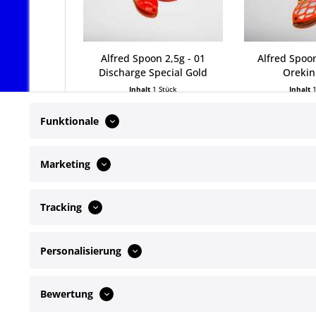
Alfred Spoon 2,5g - 01
Alfred Spoon
Discharge Special Gold
Orekin
Inhalt
1 Stück
Inhalt
6,99 € *
6,99
Funktionale
Marketing
Tracking
Service Hotline
Shop Servi
Personalisierung
Telefonische Unterstützung und Beratung
Newsletter
Kontakt
unter:
Bewertung
+49172 4649072