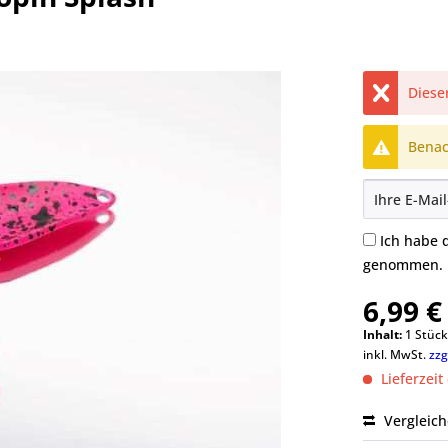
Dieser
Benach
Ich habe 
genommen.
6,99 €
Inhalt:
1 Stüc
inkl. MwSt.
zzg
Lieferzeit
Vergleic