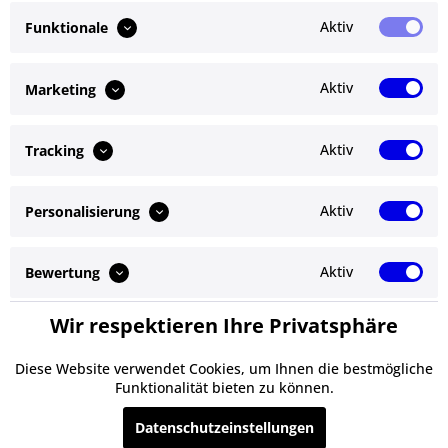
Bewertungen lesen, schreiben und diskutieren...
mehr
Aktiv
Funktionale
Ähnliche Artikel
Aktiv
Marketing
Kunden kauften auch
Aktiv
Tracking
Kunden haben sich ebenfalls angesehen
Aktiv
Personalisierung
Service Hotline
Shop Service
Aktiv
Bewertung
Informationen
Wir respektieren Ihre Privatsphäre
Aktiv
Service
Newsletter
Diese Website verwendet Cookies, um Ihnen die bestmögliche
Funktionalität bieten zu können.
* Alle Preise inkl. gesetzl. Mehrwertsteuer zzgl.
Versandkosten
und ggf.
Datenschutzeinstellungen
Nachnahmegebühren, wenn nicht anders beschrieben