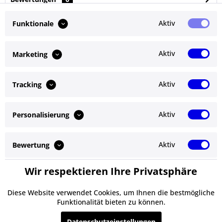
Bewertungen lesen, schreiben und diskutieren...
mehr
Aktiv
Funktionale
Ähnliche Artikel
Aktiv
Marketing
Kunden kauften auch
Aktiv
Tracking
Kunden haben sich ebenfalls angesehen
Aktiv
Personalisierung
Service Hotline
Shop Service
Aktiv
Bewertung
Informationen
Wir respektieren Ihre Privatsphäre
Aktiv
Service
Newsletter
Diese Website verwendet Cookies, um Ihnen die bestmögliche
Funktionalität bieten zu können.
* Alle Preise inkl. gesetzl. Mehrwertsteuer zzgl.
Versandkosten
und ggf.
Datenschutzeinstellungen