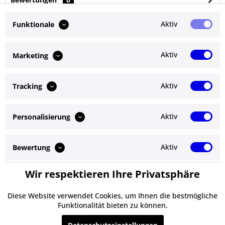
Bewertungen lesen, schreiben und diskutieren...
mehr
Aktiv
Funktionale
Ähnliche Artikel
Aktiv
Marketing
Kunden kauften auch
Aktiv
Tracking
Kunden haben sich ebenfalls angesehen
Aktiv
Personalisierung
Service Hotline
Shop Service
Aktiv
Bewertung
Informationen
Wir respektieren Ihre Privatsphäre
Aktiv
Service
Newsletter
Diese Website verwendet Cookies, um Ihnen die bestmögliche
Funktionalität bieten zu können.
* Alle Preise inkl. gesetzl. Mehrwertsteuer zzgl.
Versandkosten
und ggf.