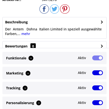
Beschreibung
Der Antem Dohna Italien Limited in speziell ausgewählte
Farben,...
mehr
Bewertungen
0
Bewertungen lesen, schreiben und diskutieren...
mehr
Aktiv
Funktionale
Ähnliche Artikel
Aktiv
Marketing
Kunden kauften auch
Aktiv
Tracking
Kunden haben sich ebenfalls angesehen
Aktiv
Personalisierung
Service Hotline