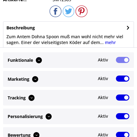
Beschreibung
Zum Antem Dohna Spoon muß man wohl nicht mehr viel
sagen. Einer der vielseitigsten Köder auf dem...
mehr
Bewertungen
0
Aktiv
Funktionale
Bewertungen lesen, schreiben und diskutieren...
mehr
Aktiv
Marketing
Ähnliche Artikel
Aktiv
Tracking
Kunden kauften auch
Aktiv
Personalisierung
Service Hotline
Shop Service
Aktiv
Bewertung