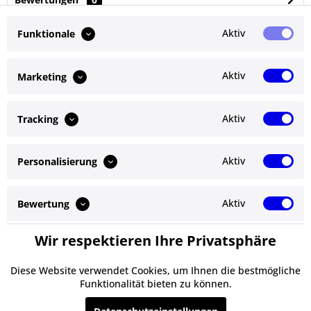
Bewertungen lesen, schreiben und diskutieren...
mehr
Aktiv
Funktionale
Ähnliche Artikel
Aktiv
Marketing
Kunden kauften auch
Aktiv
Tracking
Kunden haben sich ebenfalls angesehen
Aktiv
Personalisierung
Service Hotline
Shop Service
Aktiv
Bewertung
Informationen
Wir respektieren Ihre Privatsphäre
Aktiv
Service
Newsletter
Diese Website verwendet Cookies, um Ihnen die bestmögliche
Funktionalität bieten zu können.
* Alle Preise inkl. gesetzl. Mehrwertsteuer zzgl.
Versandkosten
und ggf.