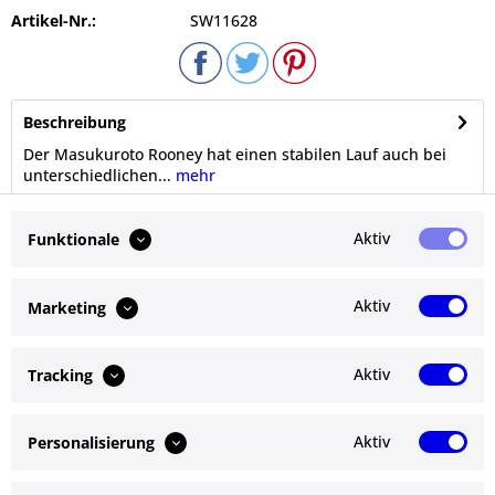
Artikel-Nr.:
SW11628
Beschreibung
Der Masukuroto Rooney hat einen stabilen Lauf auch bei
unterschiedlichen...
mehr
Bewertungen
0
Aktiv
Funktionale
Bewertungen lesen, schreiben und diskutieren...
mehr
Aktiv
Marketing
Ähnliche Artikel
Aktiv
Tracking
Kunden kauften auch
Aktiv
Personalisierung
Service Hotline