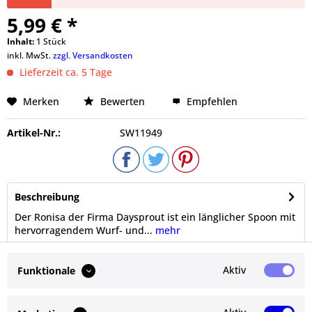
5,99 € *
Inhalt:
1 Stück
inkl. MwSt.
zzgl. Versandkosten
Lieferzeit ca. 5 Tage
Merken
Bewerten
Empfehlen
Artikel-Nr.:
SW11949
Beschreibung
Der Ronisa der Firma Daysprout ist ein länglicher Spoon mit
hervorragendem Wurf- und...
mehr
Bewertungen
0
Aktiv
Funktionale
Bewertungen lesen, schreiben und diskutieren...
mehr