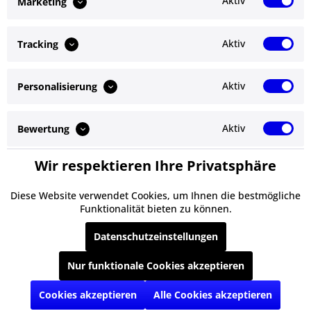
Aktiv
Marketing
Ähnliche Artikel
Aktiv
Tracking
Kunden kauften auch
Aktiv
Personalisierung
Service Hotline
Shop Service
Aktiv
Bewertung
Informationen
Wir respektieren Ihre Privatsphäre
Aktiv
Service
Newsletter
Diese Website verwendet Cookies, um Ihnen die bestmögliche
Funktionalität bieten zu können.
* Alle Preise inkl. gesetzl. Mehrwertsteuer zzgl.
Versandkosten
und ggf.
Datenschutzeinstellungen
Nachnahmegebühren, wenn nicht anders beschrieben
Nur funktionale Cookies akzeptieren
§ Impressum
Cookie-Einstellungen
Kontakt
Versand und Zahlungsbedingungen
§ Datenschutz
§ AGB
Cookies akzeptieren
Alle Cookies akzeptieren
Realisiert mit Shopware