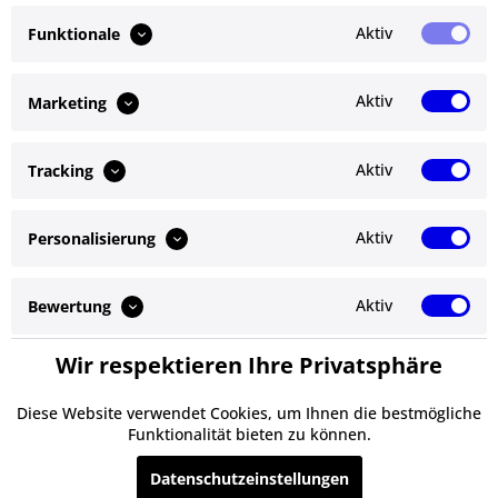
Bewertungen lesen, schreiben und diskutieren...
mehr
Aktiv
Funktionale
Ähnliche Artikel
Aktiv
Marketing
Kunden kauften auch
Aktiv
Tracking
Kunden haben sich ebenfalls angesehen
Aktiv
Personalisierung
Service Hotline
Shop Service
Aktiv
Bewertung
Informationen
Wir respektieren Ihre Privatsphäre
Aktiv
Service
Newsletter
Diese Website verwendet Cookies, um Ihnen die bestmögliche
Funktionalität bieten zu können.
* Alle Preise inkl. gesetzl. Mehrwertsteuer zzgl.
Versandkosten
und ggf.
Datenschutzeinstellungen
Nachnahmegebühren, wenn nicht anders beschrieben