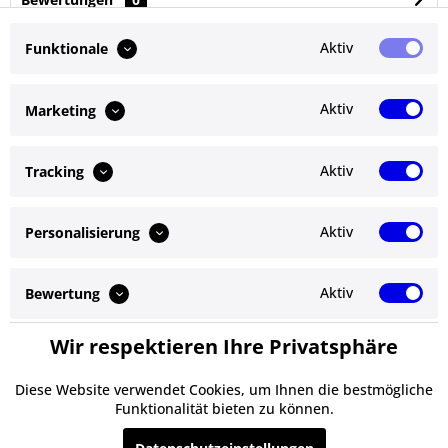
Bewertungen lesen, schreiben und diskutieren...
mehr
Aktiv
Funktionale
Ähnliche Artikel
Aktiv
Marketing
Kunden kauften auch
Aktiv
Tracking
Kunden haben sich ebenfalls angesehen
Aktiv
Personalisierung
Service Hotline
Shop Service
Aktiv
Bewertung
Informationen
Wir respektieren Ihre Privatsphäre
Aktiv
Service
Newsletter
Diese Website verwendet Cookies, um Ihnen die bestmögliche
Funktionalität bieten zu können.
* Alle Preise inkl. gesetzl. Mehrwertsteuer zzgl.
Versandkosten
und ggf.