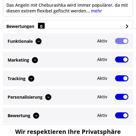
Das Angeln mit Cheburashka wird immer populärer, da mit
diesen extrem flexibel gefischt werden...
mehr
Bewertungen
0
Bewertungen lesen, schreiben und diskutieren...
mehr
Aktiv
Funktionale
Ähnliche Artikel
Aktiv
Marketing
Kunden kauften auch
Aktiv
Tracking
Kunden haben sich ebenfalls angesehen
Aktiv
Personalisierung
Service Hotline
Shop Service
Aktiv
Bewertung
Informationen
Wir respektieren Ihre Privatsphäre
Aktiv
Service