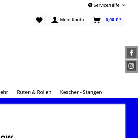
Service/Hilfe
Mein Konto
0,00 € *
Mehr
Ruten & Rollen
Kescher - Stangen
low