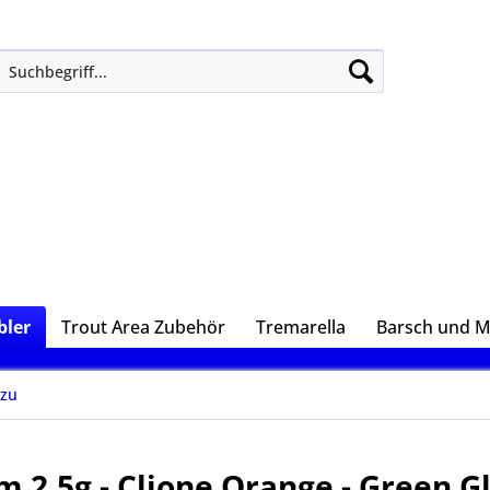
ler
Trout Area Zubehör
Tremarella
Barsch und 
zu
m 2,5g - Clione Orange - Green G