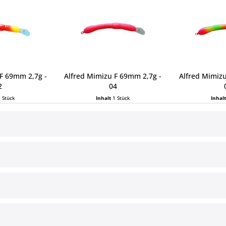
F 69mm 2,7g -
Alfred Mimizu F 69mm 2,7g -
Alfred Mimiz
2
04
1 Stück
Inhalt
1 Stück
Inhal
 € *
19,95 € *
19,
ce
Informationen
§ Impressum