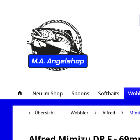
Neu im Shop
Spoons
Softbaits
Wobb
Übersicht
Wobbler
Alfred
Mimi
Alfred Mimizu DR F - 69m