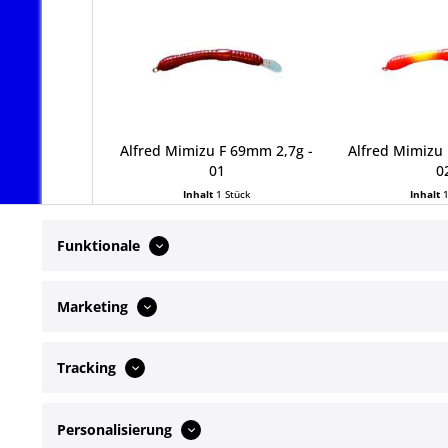
Alfred Mimizu F 69mm 2,7g -
Alfred Mimizu 
01
0
Inhalt
1 Stück
Inhalt
19,95 € *
19,95
Funktionale
Marketing
Tracking
Service Hotline
Shop Servi
Telefonische Unterstützung und Beratung
Newsletter
Personalisierung