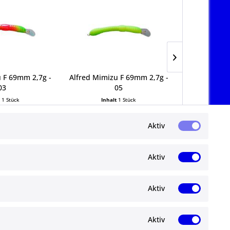
u F 69mm 2,7g -
Alfred Mimizu F 69mm 2,7g -
Alfred Mimi
03
05
t
1 Stück
Inhalt
1 Stück
Inha
95 € *
19,95 € *
19
Aktiv
Aktiv
Aktiv
Newsletter
Aktiv
Abonnieren Sie den kostenlosen ma-