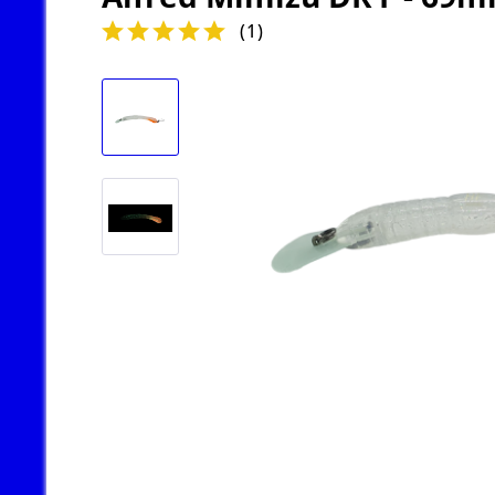
(
1
)