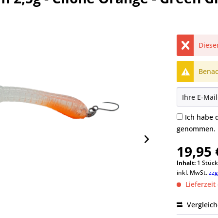
Dieser
Benach
Ich habe 
genommen.
19,95 
Inhalt:
1 Stüc
inkl. MwSt.
zzg
Lieferzeit
Vergleic