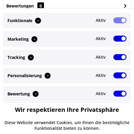
Bewertungen
0
Bewertungen lesen, schreiben und diskutieren...
mehr
Aktiv
Funktionale
Ähnliche Artikel
Aktiv
Marketing
Kunden kauften auch
Aktiv
Tracking
Kunden haben sich ebenfalls angesehen
Aktiv
Personalisierung
Service Hotline
Shop Service
Aktiv
Bewertung
Informationen
Wir respektieren Ihre Privatsphäre
Aktiv
Service
Newsletter
Diese Website verwendet Cookies, um Ihnen die bestmögliche
Funktionalität bieten zu können.
* Alle Preise inkl. gesetzl. Mehrwertsteuer zzgl.
Versandkosten
und ggf.