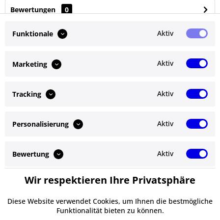
Bewertungen
0
Bewertungen lesen, schreiben und diskutieren...
mehr
Aktiv
Funktionale
Ähnliche Artikel
Aktiv
Marketing
Kunden kauften auch
Aktiv
Tracking
Kunden haben sich ebenfalls angesehen
Aktiv
Personalisierung
Service Hotline
Shop Service
Aktiv
Bewertung
Informationen
Wir respektieren Ihre Privatsphäre
Aktiv
Service
Newsletter
Diese Website verwendet Cookies, um Ihnen die bestmögliche
Funktionalität bieten zu können.
* Alle Preise inkl. gesetzl. Mehrwertsteuer zzgl.
Versandkosten
und ggf.